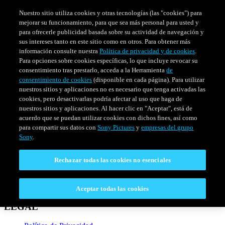
Nuestro sitio utiliza cookies y otras tecnologías (las "cookies") para
mejorar su funcionamiento, para que sea más personal para usted y
para ofrecerle publicidad basada sobre su actividad de navegación y
sus intereses tanto en este sitio como en otros. Para obtener más
información consulte nuestra
Política de privacidad y de cookies
.
Para opciones sobre cookies específicas, lo que incluye revocar su
consentimiento tras prestarlo, acceda a la Herramienta
de
consentimiento de cookies
(disponible en cada página). Para utilizar
nuestros sitios y aplicaciones no es necesario que tenga activadas las
cookies, pero desactivarlas podría afectar al uso que haga de
nuestros sitios y aplicaciones. Al hacer clic en "Aceptar", está de
PELÍCULAS
SERIES
HORARIO
acuerdo que se puedan utilizar cookies con dichos fines, así como
Venezuela
para compartir sus datos con
Sony Pictures
y
empresas del grupo
Sony
.
CONECTAR
Rechazar todas las cookies no esenciales
Contáctanos
Preguntas Frecuentes
Aceptar todas las cookies
LEGAL