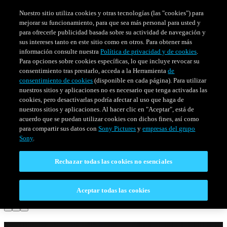
Nuestro sitio utiliza cookies y otras tecnologías (las "cookies") para
mejorar su funcionamiento, para que sea más personal para usted y
para ofrecerle publicidad basada sobre su actividad de navegación y
sus intereses tanto en este sitio como en otros. Para obtener más
información consulte nuestra
Política de privacidad y de cookies
.
Para opciones sobre cookies específicas, lo que incluye revocar su
consentimiento tras prestarlo, acceda a la Herramienta
de
consentimiento de cookies
(disponible en cada página). Para utilizar
nuestros sitios y aplicaciones no es necesario que tenga activadas las
cookies, pero desactivarlas podría afectar al uso que haga de
nuestros sitios y aplicaciones. Al hacer clic en "Aceptar", está de
PELÍCULAS
SERIES
HORARIO
acuerdo que se puedan utilizar cookies con dichos fines, así como
Venezuela
para compartir sus datos con
Sony Pictures
y
empresas del grupo
Sony
.
BLADE RUNNER
Rechazar todas las cookies no esenciales
2049
Aceptar todas las cookies