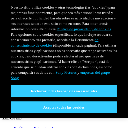
Nuestro sitio utiliza cookies y otras tecnologías (las "cookies") para
mejorar su funcionamiento, para que sea más personal para usted y
para ofrecerle publicidad basada sobre su actividad de navegación y
sus intereses tanto en este sitio como en otros. Para obtener más
información consulte nuestra
Política de privacidad y de cookies
.
Para opciones sobre cookies específicas, lo que incluye revocar su
consentimiento tras prestarlo, acceda a la Herramienta
de
consentimiento de cookies
(disponible en cada página). Para utilizar
nuestros sitios y aplicaciones no es necesario que tenga activadas las
cookies, pero desactivarlas podría afectar al uso que haga de
nuestros sitios y aplicaciones. Al hacer clic en "Aceptar", está de
PELÍCULAS
SERIES
HORARIO
acuerdo que se puedan utilizar cookies con dichos fines, así como
Venezuela
para compartir sus datos con
Sony Pictures
y
empresas del grupo
Sony
.
CONECTAR
Rechazar todas las cookies no esenciales
Contáctanos
Preguntas Frecuentes
Aceptar todas las cookies
LEGAL