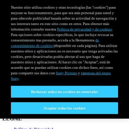
Nuestro sitio utiliza cookies y otras tecnologías (las "cookies") para
mejorar su funcionamiento, para que sea más personal para usted y
para ofrecerle publicidad basada sobre su actividad de navegación y
sus intereses tanto en este sitio como en otros. Para obtener más
información consulte nuestra
Política de privacidad y de cookies
.
Para opciones sobre cookies específicas, lo que incluye revocar su
consentimiento tras prestarlo, acceda a la Herramienta
de
consentimiento de cookies
(disponible en cada página). Para utilizar
nuestros sitios y aplicaciones no es necesario que tenga activadas las
cookies, pero desactivarlas podría afectar al uso que haga de
nuestros sitios y aplicaciones. Al hacer clic en "Aceptar", está de
PELÍCULAS
SERIES
HORARIO
acuerdo que se puedan utilizar cookies con dichos fines, así como
Venezuela
para compartir sus datos con
Sony Pictures
y
empresas del grupo
Sony
.
CONECTAR
Rechazar todas las cookies no esenciales
Contáctanos
Preguntas Frecuentes
Aceptar todas las cookies
LEGAL