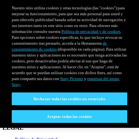
Nuestro sitio utiliza cookies y otras tecnologías (las "cookies") para
mejorar su funcionamiento, para que sea más personal para usted y
para ofrecerle publicidad basada sobre su actividad de navegación y
sus intereses tanto en este sitio como en otros. Para obtener más
información consulte nuestra
Política de privacidad y de cookies
.
Para opciones sobre cookies específicas, lo que incluye revocar su
consentimiento tras prestarlo, acceda a la Herramienta
de
consentimiento de cookies
(disponible en cada página). Para utilizar
nuestros sitios y aplicaciones no es necesario que tenga activadas las
cookies, pero desactivarlas podría afectar al uso que haga de
nuestros sitios y aplicaciones. Al hacer clic en "Aceptar", está de
PELÍCULAS
SERIES
HORARIO
acuerdo que se puedan utilizar cookies con dichos fines, así como
Venezuela
para compartir sus datos con
Sony Pictures
y
empresas del grupo
Sony
.
CONECTAR
Rechazar todas las cookies no esenciales
Contáctanos
Preguntas Frecuentes
Aceptar todas las cookies
LEGAL