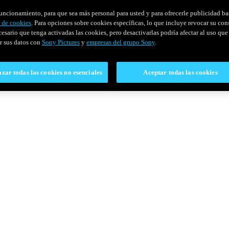
u funcionamiento, para que sea más personal para usted y para ofrecerle publicidad b
y de cookies
. Para opciones sobre cookies específicas, lo que incluye revocar su con
cesario que tenga activadas las cookies, pero desactivarlas podría afectar al uso que 
r sus datos con
Sony Pictures
y
empresas del grupo Sony
.
zar todas las cookies no esenciales
Aceptar todas las cookies