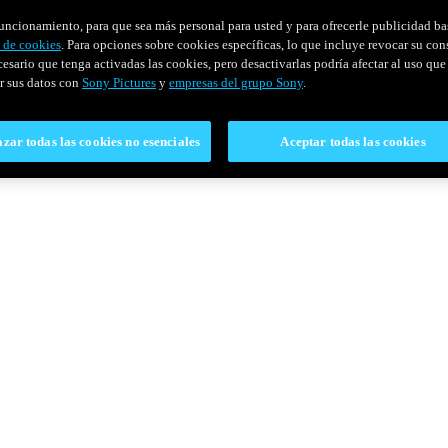
u funcionamiento, para que sea más personal para usted y para ofrecerle publicidad b
y de cookies
. Para opciones sobre cookies específicas, lo que incluye revocar su con
cesario que tenga activadas las cookies, pero desactivarlas podría afectar al uso que 
r sus datos con
Sony Pictures
y
empresas del grupo Sony
.
zar todas las cookies no esenciales
Aceptar todas las cookies