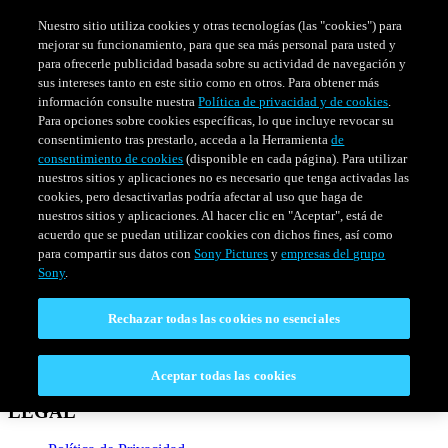
Nuestro sitio utiliza cookies y otras tecnologías (las "cookies") para
mejorar su funcionamiento, para que sea más personal para usted y
para ofrecerle publicidad basada sobre su actividad de navegación y
sus intereses tanto en este sitio como en otros. Para obtener más
información consulte nuestra
Política de privacidad y de cookies
.
Para opciones sobre cookies específicas, lo que incluye revocar su
consentimiento tras prestarlo, acceda a la Herramienta
de
consentimiento de cookies
(disponible en cada página). Para utilizar
nuestros sitios y aplicaciones no es necesario que tenga activadas las
cookies, pero desactivarlas podría afectar al uso que haga de
nuestros sitios y aplicaciones. Al hacer clic en "Aceptar", está de
PELÍCULAS
SERIES
HORARIO
acuerdo que se puedan utilizar cookies con dichos fines, así como
Venezuela
para compartir sus datos con
Sony Pictures
y
empresas del grupo
Sony
.
CONECTAR
Rechazar todas las cookies no esenciales
Contáctanos
Preguntas Frecuentes
Aceptar todas las cookies
LEGAL