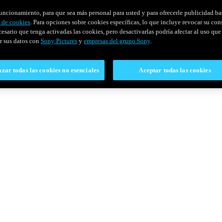
u funcionamiento, para que sea más personal para usted y para ofrecerle publicidad b
y de cookies
. Para opciones sobre cookies específicas, lo que incluye revocar su con
cesario que tenga activadas las cookies, pero desactivarlas podría afectar al uso que 
r sus datos con
Sony Pictures
y
empresas del grupo Sony
.
zar todas las cookies no esenciales
Aceptar todas las cookies