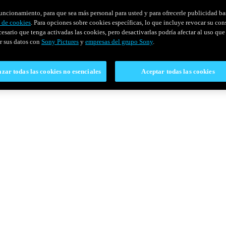
u funcionamiento, para que sea más personal para usted y para ofrecerle publicidad b
y de cookies
. Para opciones sobre cookies específicas, lo que incluye revocar su con
cesario que tenga activadas las cookies, pero desactivarlas podría afectar al uso que 
r sus datos con
Sony Pictures
y
empresas del grupo Sony
.
zar todas las cookies no esenciales
Aceptar todas las cookies